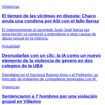
Violencias
El tiempo de las víctimas en disputa: Chaco
anula una condena por ASI con el fallo Ilarraz
El sobreseimiento al sacerdote Justo José Ilarraz por
prescripción ya comenzó a extenderse a otras causas de
abuso sexual en la infancia.
Actualidad
Desnudarlas con un clic: la IA como un nuevo
elemento de la violencia de género en dos
colegios de la UBA
Deepfakes en el Nacional Buenos Aires y el Pellegrini: un
mercado de imágenes de compañeras generadas con IA.
Violencias
Sentenciaron a 7 hombres por una violación
grupal en Villarino