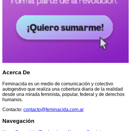
Acerca De
Feminacida es un medio de comunicación y colectivo
autogestivo que realiza una cobertura diaria de la realidad
desde una mirada feminista, popular, federal y de derechos
humanos.
Contacto:
contacto@feminacida.com.ar
Navegación