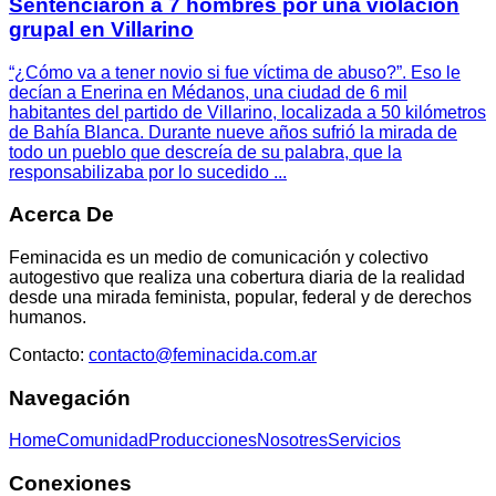
Sentenciaron a 7 hombres por una violación
grupal en Villarino
“¿Cómo va a tener novio si fue víctima de abuso?”. Eso le
decían a Enerina en Médanos, una ciudad de 6 mil
habitantes del partido de Villarino, localizada a 50 kilómetros
de Bahía Blanca. Durante nueve años sufrió la mirada de
todo un pueblo que descreía de su palabra, que la
responsabilizaba por lo sucedido ...
Acerca De
Feminacida es un medio de comunicación y colectivo
autogestivo que realiza una cobertura diaria de la realidad
desde una mirada feminista, popular, federal y de derechos
humanos.
Contacto:
contacto@feminacida.com.ar
Navegación
Home
Comunidad
Producciones
Nosotres
Servicios
Conexiones