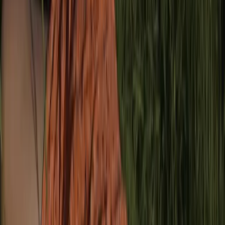
Parece todo muy inocente y anecdótico.
Lamentablemente ésta es sólo una de las miles de
situaciones por las que pasamos las personas de la
comunidad asiática. Desde que te confundan
automáticamente con un empleado del supermercado chino
sólo por tus rasgos, que te pregunten si podés hablar chino
mandarín cuando estás por votar en tu facultad (sí, en la
facultad), que te digan como si fuera un halago: “¡Ay, pero
qué bien que hablás el castellano! ¡Una porteña más!” (Sí,
señor(a), nací acá como usted ¡y la verdad que usted
también habla muy bien el castellano!), que te griten en la
calle “chinita” o “arigato” hasta las actitudes más agresivas
como “Andate a tu país, china de mierda”.
Todas estas situaciones aparentemente aisladas,
supuestamente inconexas entre sí y a las que, además, se
espera que hay que acostumbrarse mostraron su verdadera
naturaleza ante la emergencia actual del coronavirus estas
últimas semanas. Los casos de racismo y xenofobia contra
los miembros de las comunidades asiáticas no sólo se
manifestaron a través de la segregación de estos últimos en
ciertos espacios
sino también a través de las redes sociales
y medios masivos. Desde memes, videos “chistosos”,
comentarios y hasta notas periodísticas alegando la