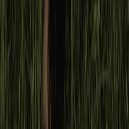
De alguna manera, todos estos comentarios parecían
constatar que no importa si ganaste una de las premiaciones
más reconocidas en la industria
mainstream
, no importa
cuán vasta y prolífica sea tu carrera artística, cuán rica sea la
industria cinematográfica de tu país. Poco importa si naciste
en la otra punta del mundo y/o que hayas sido criada ahí,
que hables el idioma oficial, y que tu documento constate tu
nacionalidad argentina.
De acá a Corea, para Occidente,
todo aquel que lleve la marca étnica parece ser un target
legítimo de burla, una razón suficiente para segregar y a la
vez reducir al otro a “un chinito” o “un coreanito”, y no a un
individuo con una identidad atravesada, pero no
determinada por su grupo étnico.
Con esta mentalidad, no importa quién seas y dónde hayas
nacido o qué idioma hables o qué características
particulares tengas, los rasgos asiáticos terminan por ser el
criterio de identidad, creándose estereotipos y, por ende,