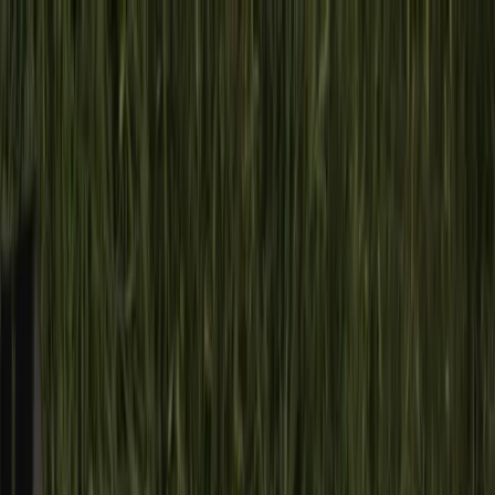
Notas
Actualidad
Violencias
Recursero
Política
Economía
Ciencia y Salud
Educación
Opinión
Ambiente
Cultura
Qué Ver
Qué Leer
Qué Escuchar
Club de Escritura
Comunidad
Servicios
Producciones
Nosotres
Acerca de Feminacida