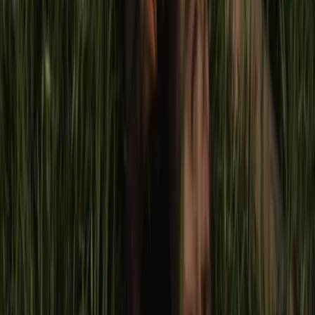
euforia y conmoción. Fue algo totalmente insólito. No porque
creyera que no se lo mereciera, sino porque no creía que,
ante tanto anglocentrismo, una película de habla no-inglesa
(por más excelente que fuera) por fin ganaría dicha
categoría. Más allá de que, justamente, no se necesita un
Oscar para reconocer la buena calidad de una película, no
hay que ignorar la importancia de la visibilidad y de las
representaciones en el plano simbólico, incluso en el
mainstream
.
De alguna manera, la victoria de
Parasite
en estas
premiaciones representó un punto de quiebre en términos de
qué representaciones podríamos considerar más legítimas
(por no decir las “verdaderamente” legítimas, según la
opinión hegemónica blanca), y no limitarla a “esa peli
extranjera que está buena”; como si hubiera una clara
distinción entre las películas universalmente buenas, por un
lado, y las extranjeras, por el otro.
Sin embargo, a pesar del triunfo, ni
Parasite
se salvó del
racismo. Basta con ver los comentarios sobre el suceso:
“Cuando te fumaste todo el Oscar para ver ganar mejor
película a Joker y ganan un montón de chinos con
coronavirus”, “El coronavirus llegando a #Oscars2020”,
“Claro, como ahora está de moda el coronavirus. Así