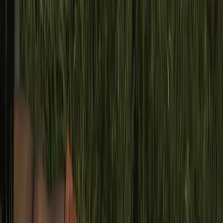
Preguntas Frecuentes
Contacto
Apoyá a Femi
Femi te necesita
Notas
Comunidad
Servicios
Producciones
Nosotres
¡Sumate a la comunidad!
Ni Parasite nos salva del racismo
Por
FemiNacida
En
Qué ver
Publicado el
13 de Febrero,
2020