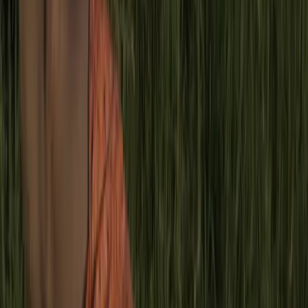
Por Gabriela C. Cho
(
*
)
El domingo pasado estaba paseando en el Jardín Japonés
cuando, de la nada, un señor desconocido me preguntó si
podía sacarse una foto conmigo. A pesar de que ya me
imaginaba por qué, decidí no suponer nada y me negué
cortesmente, ante lo cual me dijo con un tono entre
sorprendido y molesto como si le hubiera rechazado algo
obvio:
“¿Qué? ¿Tengo que pedirle permiso a Japón para sacarme
una foto con vos?”.
A pesar de que nací en la Argentina como ese señor o como
el resto de la gente que paseaba por el mismo lugar y a
pesar de que ni siquiera tengo ascendencia japonesa,
aparentemente, era natural que supusiera que iba a ser
japonesa por mis rasgos asiáticos. Porque bueno, persona
asiática, Jardín Japonés. Era obvio, ¿no? Y también era
natural su petición y esperable el tener que sacarme una foto
con un desconocido o si no sería muy descortés de mi parte,
claramente. Porque, bueno, era el Jardín Japonés y mi
fisonomía “combinaba” con el lugar. Aparentemente, el señor
se “confundió” creyendo que yo era parte del paisaje.