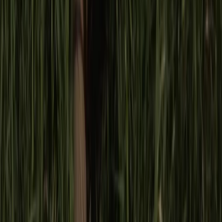
ignorando toda diversidad dentro de la comunidad en
cuestión.
Parasite
hizo historia en el cine en particular y en el ámbito
simbólico en general. Pero también es un ejemplo más de
cómo aún nos falta mucho por desandar. Esto no quiere
decir que no haya cambiado nada o sea infructuoso tratar de
romper con la hegemonía simbólica o señalar y denunciar el
racismo sistemático del día a día.
Justamente muestra cuán necesario y urgente es
desnaturalizar el racismo constante disfrazado de casos
anecdóticos y aislados y, por sobre todo, de seguir
construyendo narrativas diversas por aquellas voces que
aún siguen siendo ignoradas.
*Gabriela Cho es docente e investigadora en formación
en la carrera de Letras (FFyL, UBA). Es la creadora y
administradora de
@mujeres_sin_confort
Temas:
Bong Joon-
Ho
coronavirus
Discriminación
Oscar
parasite
racismo
Seguí Leyendo