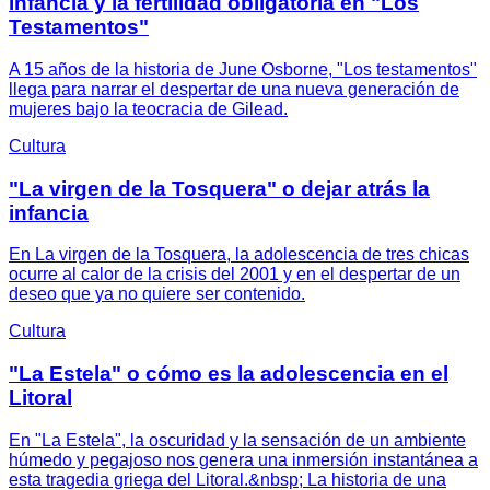
infancia y la fertilidad obligatoria en "Los
Testamentos"
A 15 años de la historia de June Osborne, "Los testamentos"
llega para narrar el despertar de una nueva generación de
mujeres bajo la teocracia de Gilead.
Cultura
"La virgen de la Tosquera" o dejar atrás la
infancia
En La virgen de la Tosquera, la adolescencia de tres chicas
ocurre al calor de la crisis del 2001 y en el despertar de un
deseo que ya no quiere ser contenido.
Cultura
"La Estela" o cómo es la adolescencia en el
Litoral
En "La Estela", la oscuridad y la sensación de un ambiente
húmedo y pegajoso nos genera una inmersión instantánea a
esta tragedia griega del Litoral.&nbsp; La historia de una