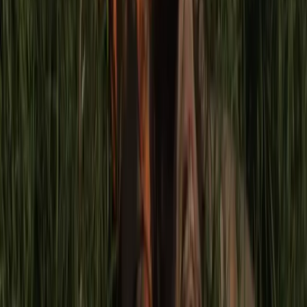
Pero justo ese mismo domingo pasó algo que, al principio,
no parece tener mucha relación con todo esto: por primera
vez en la historia, una película de habla no-inglesa ganó la
categoría de Mejor Película en los Oscar. No sólo en la
categoría de Mejor Película Internacional. Por primera vez,
una película “extranjera” ganó ambos premios, junto a Mejor
Guión original y Mejor Director. Y era nada menos que
Parasite
de Bong Joon-Ho, una película surcoreana.
Como
hija de inmigrantes coreanos
fue un momento de