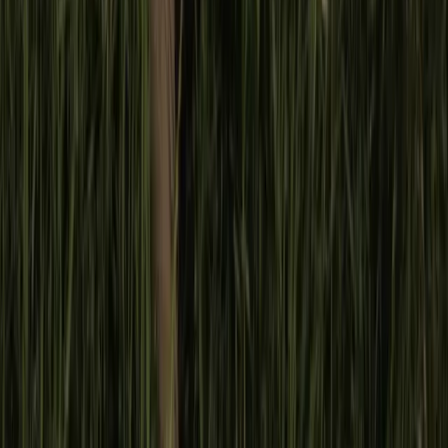
Violencias
El tiempo de las víctimas en disputa: Chaco
anula una condena por ASI con el fallo Ilarraz
El sobreseimiento al sacerdote Justo José Ilarraz por
prescripción ya comenzó a extenderse a otras causas de
abuso sexual en la infancia.
Actualidad
Desnudarlas con un clic: la IA como un nuevo
elemento de la violencia de género en dos
colegios de la UBA
Deepfakes en el Nacional Buenos Aires y el Pellegrini: un
mercado de imágenes de compañeras generadas con IA.
Actualidad
UNFPA reunió en Panamá a especialistas de la
región para exigir el fin de los matrimonios en
la infancia