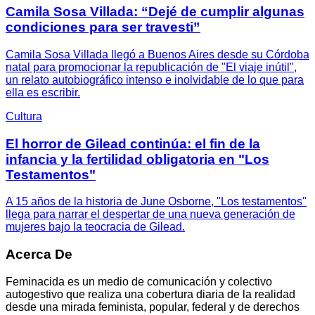
Camila Sosa Villada: “Dejé de cumplir algunas
condiciones para ser travesti”
Camila Sosa Villada llegó a Buenos Aires desde su Córdoba
natal para promocionar la republicación de "El viaje inútil",
un relato autobiográfico intenso e inolvidable de lo que para
ella es escribir.
Cultura
El horror de Gilead continúa: el fin de la
infancia y la fertilidad obligatoria en "Los
Testamentos"
A 15 años de la historia de June Osborne, "Los testamentos"
llega para narrar el despertar de una nueva generación de
mujeres bajo la teocracia de Gilead.
Acerca De
Feminacida es un medio de comunicación y colectivo
autogestivo que realiza una cobertura diaria de la realidad
desde una mirada feminista, popular, federal y de derechos