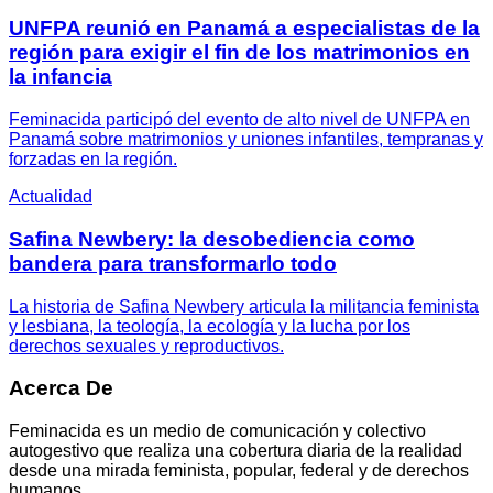
UNFPA reunió en Panamá a especialistas de la
región para exigir el fin de los matrimonios en
la infancia
Feminacida participó del evento de alto nivel de UNFPA en
Panamá sobre matrimonios y uniones infantiles, tempranas y
forzadas en la región.
Actualidad
Safina Newbery: la desobediencia como
bandera para transformarlo todo
La historia de Safina Newbery articula la militancia feminista
y lesbiana, la teología, la ecología y la lucha por los
derechos sexuales y reproductivos.
Acerca De
Feminacida es un medio de comunicación y colectivo
autogestivo que realiza una cobertura diaria de la realidad
desde una mirada feminista, popular, federal y de derechos
humanos.