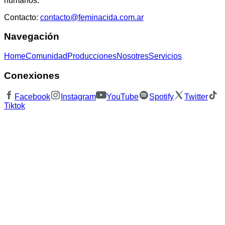
humanos.
Contacto:
contacto@feminacida.com.ar
Navegación
Home
Comunidad
Producciones
Nosotres
Servicios
Conexiones
Facebook
Instagram
YouTube
Spotify
Twitter
Tiktok