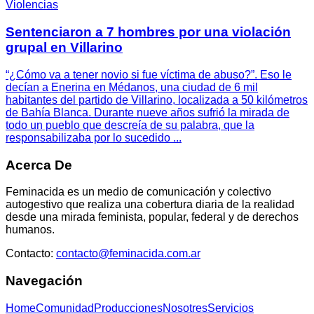
Violencias
Sentenciaron a 7 hombres por una violación
grupal en Villarino
“¿Cómo va a tener novio si fue víctima de abuso?”. Eso le
decían a Enerina en Médanos, una ciudad de 6 mil
habitantes del partido de Villarino, localizada a 50 kilómetros
de Bahía Blanca. Durante nueve años sufrió la mirada de
todo un pueblo que descreía de su palabra, que la
responsabilizaba por lo sucedido ...
Acerca De
Feminacida es un medio de comunicación y colectivo
autogestivo que realiza una cobertura diaria de la realidad
desde una mirada feminista, popular, federal y de derechos
humanos.
Contacto:
contacto@feminacida.com.ar
Navegación
Home
Comunidad
Producciones
Nosotres
Servicios