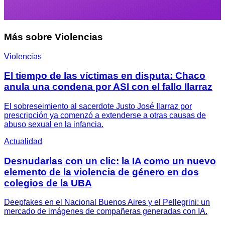
Más sobre
Violencias
Violencias
El tiempo de las víctimas en disputa: Chaco
anula una condena por ASI con el fallo Ilarraz
El sobreseimiento al sacerdote Justo José Ilarraz por
prescripción ya comenzó a extenderse a otras causas de
abuso sexual en la infancia.
Actualidad
Desnudarlas con un clic: la IA como un nuevo
elemento de la violencia de género en dos
colegios de la UBA
Deepfakes en el Nacional Buenos Aires y el Pellegrini: un
mercado de imágenes de compañeras generadas con IA.