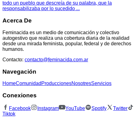
todo un pueblo que descreía de su palabra, que la
responsabilizaba por lo sucedido ...
Acerca De
Feminacida es un medio de comunicación y colectivo
autogestivo que realiza una cobertura diaria de la realidad
desde una mirada feminista, popular, federal y de derechos
humanos.
Contacto:
contacto@feminacida.com.ar
Navegación
Home
Comunidad
Producciones
Nosotres
Servicios
Conexiones
Facebook
Instagram
YouTube
Spotify
Twitter
Tiktok