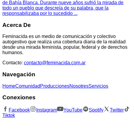
de Bahía Blanca. Durante nueve años sufrió la mirada de
todo un pueblo que descreía de su palabra, que la
responsabilizaba por lo sucedido ...
Acerca De
Feminacida es un medio de comunicación y colectivo
autogestivo que realiza una cobertura diaria de la realidad
desde una mirada feminista, popular, federal y de derechos
humanos.
Contacto:
contacto@feminacida.com.ar
Navegación
Home
Comunidad
Producciones
Nosotres
Servicios
Conexiones
Facebook
Instagram
YouTube
Spotify
Twitter
Tiktok