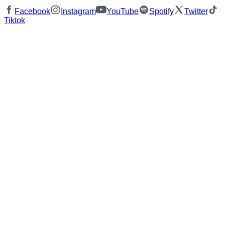
Facebook
Instagram
YouTube
Spotify
Twitter
Tiktok