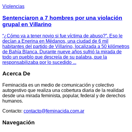
Violencias
Sentenciaron a 7 hombres por una violación
grupal en Villarino
“¿Cómo va a tener novio si fue víctima de abuso?”. Eso le
decían a Enerina en Médanos, una ciudad de 6 mil
habitantes del partido de Villarino, localizada a 50 kilómetros
de Bahía Blanca. Durante nueve años sufrió la mirada de
todo un pueblo que descreía de su palabra, que la
responsabilizaba por lo sucedido ...
Acerca De
Feminacida es un medio de comunicación y colectivo
autogestivo que realiza una cobertura diaria de la realidad
desde una mirada feminista, popular, federal y de derechos
humanos.
Contacto:
contacto@feminacida.com.ar
Navegación