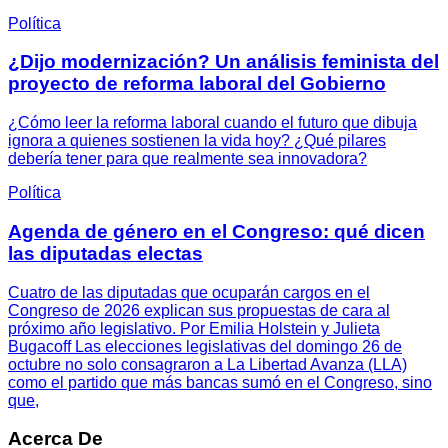
Política
¿Dijo modernización? Un análisis feminista del
proyecto de reforma laboral del Gobierno
¿Cómo leer la reforma laboral cuando el futuro que dibuja
ignora a quienes sostienen la vida hoy? ¿Qué pilares
debería tener para que realmente sea innovadora?
Política
Agenda de género en el Congreso: qué dicen
las diputadas electas
Cuatro de las diputadas que ocuparán cargos en el
Congreso de 2026 explican sus propuestas de cara al
próximo año legislativo. Por Emilia Holstein y Julieta
Bugacoff Las elecciones legislativas del domingo 26 de
octubre no solo consagraron a La Libertad Avanza (LLA)
como el partido que más bancas sumó en el Congreso, sino
que,
Acerca De