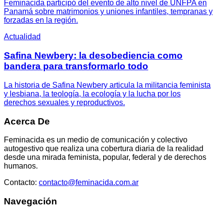
Feminacida participó del evento de alto nivel de UNFPA en
Panamá sobre matrimonios y uniones infantiles, tempranas y
forzadas en la región.
Actualidad
Safina Newbery: la desobediencia como
bandera para transformarlo todo
La historia de Safina Newbery articula la militancia feminista
y lesbiana, la teología, la ecología y la lucha por los
derechos sexuales y reproductivos.
Acerca De
Feminacida es un medio de comunicación y colectivo
autogestivo que realiza una cobertura diaria de la realidad
desde una mirada feminista, popular, federal y de derechos
humanos.
Contacto:
contacto@feminacida.com.ar
Navegación