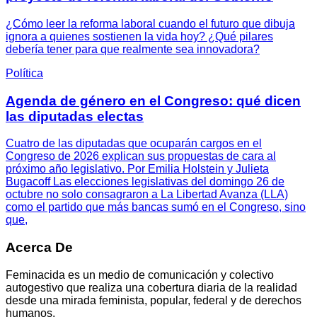
¿Cómo leer la reforma laboral cuando el futuro que dibuja
ignora a quienes sostienen la vida hoy? ¿Qué pilares
debería tener para que realmente sea innovadora?
Política
Agenda de género en el Congreso: qué dicen
las diputadas electas
Cuatro de las diputadas que ocuparán cargos en el
Congreso de 2026 explican sus propuestas de cara al
próximo año legislativo. Por Emilia Holstein y Julieta
Bugacoff Las elecciones legislativas del domingo 26 de
octubre no solo consagraron a La Libertad Avanza (LLA)
como el partido que más bancas sumó en el Congreso, sino
que,
Acerca De
Feminacida es un medio de comunicación y colectivo
autogestivo que realiza una cobertura diaria de la realidad
desde una mirada feminista, popular, federal y de derechos
humanos.