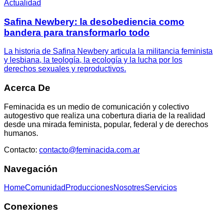
Actualidad
Safina Newbery: la desobediencia como
bandera para transformarlo todo
La historia de Safina Newbery articula la militancia feminista
y lesbiana, la teología, la ecología y la lucha por los
derechos sexuales y reproductivos.
Acerca De
Feminacida es un medio de comunicación y colectivo
autogestivo que realiza una cobertura diaria de la realidad
desde una mirada feminista, popular, federal y de derechos
humanos.
Contacto:
contacto@feminacida.com.ar
Navegación
Home
Comunidad
Producciones
Nosotres
Servicios
Conexiones