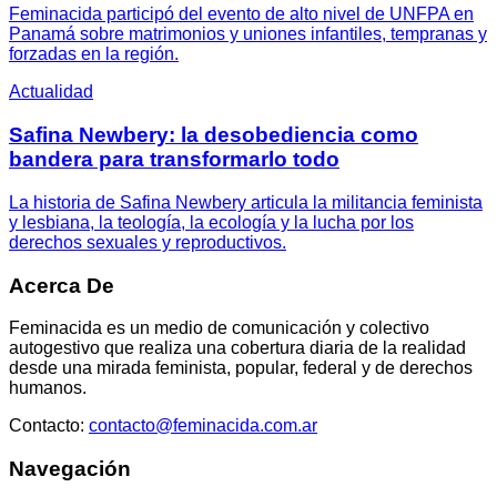
Feminacida participó del evento de alto nivel de UNFPA en
Panamá sobre matrimonios y uniones infantiles, tempranas y
forzadas en la región.
Actualidad
Safina Newbery: la desobediencia como
bandera para transformarlo todo
La historia de Safina Newbery articula la militancia feminista
y lesbiana, la teología, la ecología y la lucha por los
derechos sexuales y reproductivos.
Acerca De
Feminacida es un medio de comunicación y colectivo
autogestivo que realiza una cobertura diaria de la realidad
desde una mirada feminista, popular, federal y de derechos
humanos.
Contacto:
contacto@feminacida.com.ar
Navegación