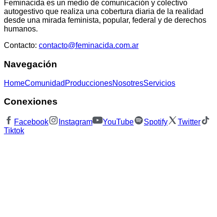
Feminacida es un medio de comunicación y colectivo
autogestivo que realiza una cobertura diaria de la realidad
desde una mirada feminista, popular, federal y de derechos
humanos.
Contacto:
contacto@feminacida.com.ar
Navegación
Home
Comunidad
Producciones
Nosotres
Servicios
Conexiones
Facebook
Instagram
YouTube
Spotify
Twitter
Tiktok