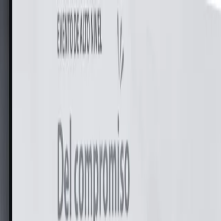
Notas
Actualidad
Violencias
Recursero
Política
Economía
Ciencia y Salud
Educación
Opinión
Ambiente
Cultura
Qué Ver
Qué Leer
Qué Escuchar
Club de Escritura
Comunidad
Servicios
Producciones
Nosotres
Acerca de Feminacida