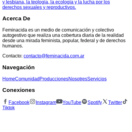
y lesbiana, la teología, la ecología y la lucha por los
derechos sexuales y reproductivos.
Acerca De
Feminacida es un medio de comunicación y colectivo
autogestivo que realiza una cobertura diaria de la realidad
desde una mirada feminista, popular, federal y de derechos
humanos.
Contacto:
contacto@feminacida.com.ar
Navegación
Home
Comunidad
Producciones
Nosotres
Servicios
Conexiones
Facebook
Instagram
YouTube
Spotify
Twitter
Tiktok