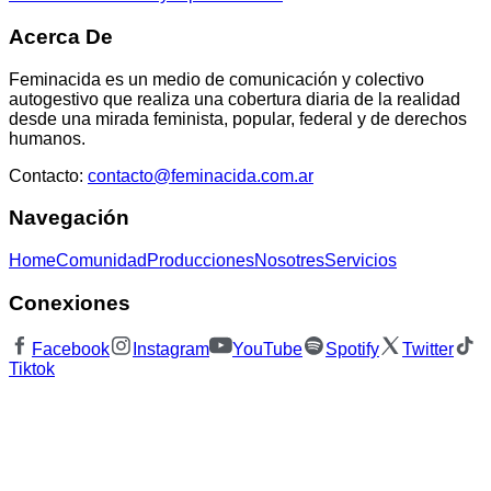
Acerca De
Feminacida es un medio de comunicación y colectivo
autogestivo que realiza una cobertura diaria de la realidad
desde una mirada feminista, popular, federal y de derechos
humanos.
Contacto:
contacto@feminacida.com.ar
Navegación
Home
Comunidad
Producciones
Nosotres
Servicios
Conexiones
Facebook
Instagram
YouTube
Spotify
Twitter
Tiktok