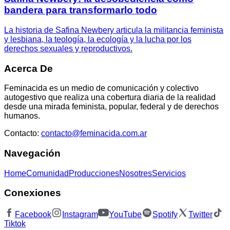
bandera para transformarlo todo
La historia de Safina Newbery articula la militancia feminista
y lesbiana, la teología, la ecología y la lucha por los
derechos sexuales y reproductivos.
Acerca De
Feminacida es un medio de comunicación y colectivo
autogestivo que realiza una cobertura diaria de la realidad
desde una mirada feminista, popular, federal y de derechos
humanos.
Contacto:
contacto@feminacida.com.ar
Navegación
Home
Comunidad
Producciones
Nosotres
Servicios
Conexiones
Facebook
Instagram
YouTube
Spotify
Twitter
Tiktok