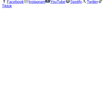
Facebook
Instagram
YouTube
Spotify
Twitter
Tiktok