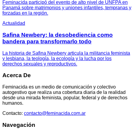
Feminacida participó del evento de alto nivel de UNFPA en
Panamá sobre matrimonios y uniones infantiles, tempranas y
forzadas en la región.
Actualidad
Safina Newbery: la desobediencia como
bandera para transformarlo todo
La historia de Safina Newbery articula la militancia feminista
y lesbiana, la teología, la ecología y la lucha por los
derechos sexuales y reproductivos.
Acerca De
Feminacida es un medio de comunicación y colectivo
autogestivo que realiza una cobertura diaria de la realidad
desde una mirada feminista, popular, federal y de derechos
humanos.
Contacto:
contacto@feminacida.com.ar
Navegación