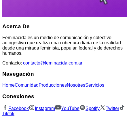
Acerca De
Feminacida es un medio de comunicación y colectivo
autogestivo que realiza una cobertura diaria de la realidad
desde una mirada feminista, popular, federal y de derechos
humanos.
Contacto:
contacto@feminacida.com.ar
Navegación
Home
Comunidad
Producciones
Nosotres
Servicios
Conexiones
Facebook
Instagram
YouTube
Spotify
Twitter
Tiktok