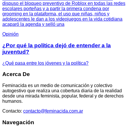
dispuso el bloqueo preventivo de Roblox en todas las redes
escolares porteñas y a partir la primera condena por
grooming en la plataforma, el uso que niñas, niños y
adolescentes le dan a los videojuegos en la vida cotidiana
acaparó la agenda y selló una
Opinión
¿Por qué la política dejó de entender a la
juventud?
¿Qué pasa entre los jóvenes y la política?
Acerca De
Feminacida es un medio de comunicación y colectivo
autogestivo que realiza una cobertura diaria de la realidad
desde una mirada feminista, popular, federal y de derechos
humanos.
Contacto:
contacto@feminacida.com.ar
Navegación